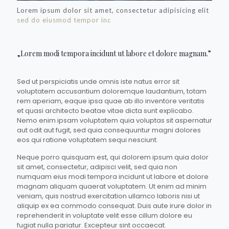
Lorem ipsum dolor sit amet, consectetur adipisicing elit
sed do eiusmod tempor inc
„Lorem modi tempora incidunt ut labore et dolore magnam.”
Sed ut perspiciatis unde omnis iste natus error sit
voluptatem accusantium doloremque laudantium, totam
rem aperiam, eaque ipsa quae ab illo inventore veritatis
et quasi architecto beatae vitae dicta sunt explicabo.
Nemo enim ipsam voluptatem quia voluptas sit aspernatur
aut odit aut fugit, sed quia consequuntur magni dolores
eos qui ratione voluptatem sequi nesciunt.
Neque porro quisquam est, qui dolorem ipsum quia dolor
sit amet, consectetur, adipisci velit, sed quia non
numquam eius modi tempora incidunt ut labore et dolore
magnam aliquam quaerat voluptatem. Ut enim ad minim
veniam, quis nostrud exercitation ullamco laboris nisi ut
aliquip ex ea commodo consequat. Duis aute irure dolor in
reprehenderit in voluptate velit esse cillum dolore eu
fugiat nulla pariatur. Excepteur sint occaecat.