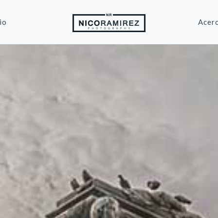
io
Acerc